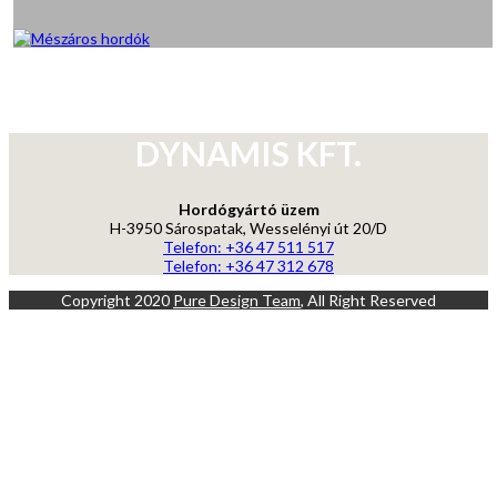
DYNAMIS KFT.
Hordógyártó üzem
H-3950 Sárospatak, Wesselényi út 20/D
Telefon: +36 47 511 517
Telefon: +36 47 312 678
Copyright 2020
Pure Design Team
, All Right Reserved