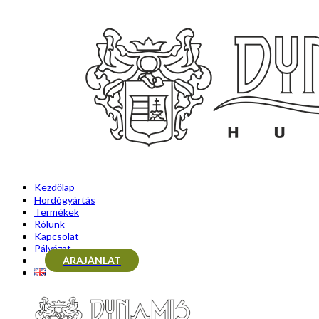
Kezdőlap
Hordógyártás
Termékek
Rólunk
Kapcsolat
Pályázat
ÁRAJÁNLAT